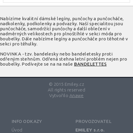
Nabízíme kvalitní dámské legíny, punčochy a punčocháče,
nadkolenky, podkolenky a podvazky. Naší specialitou jsou
punčocháče, samodržící punčochy a další oblečení v
nadměrných velikostech pro plnoštíhlé v sekci móda pro
boubelky. Dále nabízíme legíny a punčocháče pro těhotné v
sekci pro těhulky.
NOVINKA - tzv. bandelesky nebo bandeletesky proti
odřeným stehnům. Odřená stehna letní problém nejen pro
boubelky. Podívejte se na na naše
BANDELETTES
© 2015 Emiley.cz
All rights reserved
Vytvořilo
Anawe
INFO ODKAZY
PROVOZOVATEL
Úvod
EMILEY s.r.o.