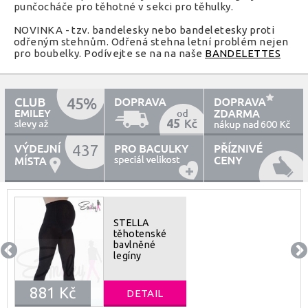
punčocháče pro těhotné v sekci pro těhulky.
NOVINKA - tzv. bandelesky nebo bandeletesky proti
odřeným stehnům. Odřená stehna letní problém nejen
pro boubelky. Podívejte se na na naše
BANDELETTES
45
600
437
STELLA
těhotenské
bavlněné
legíny
881 Kč
DETAIL