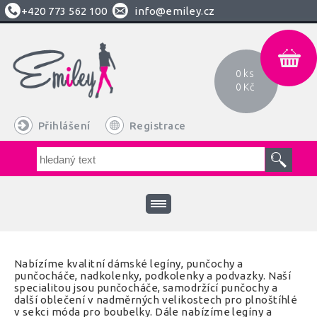
+420
773 562 100
info@emiley.cz
0 ks
0 Kč
Přihlášení
Registrace
Nabízíme kvalitní dámské legíny, punčochy a
punčocháče, nadkolenky, podkolenky a podvazky. Naší
specialitou jsou punčocháče, samodržící punčochy a
další oblečení v nadměrných velikostech pro plnoštíhlé
v sekci móda pro boubelky. Dále nabízíme legíny a