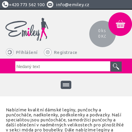
+420
773 562 100
info@emiley.cz
0 ks
0 Kč
Přihlášení
Registrace
Nabízíme kvalitní dámské legíny, punčochy a
punčocháče, nadkolenky, podkolenky a podvazky. Naší
specialitou jsou punčocháče, samodržící punčochy a
další oblečení v nadměrných velikostech pro plnoštíhlé
v sekci móda pro boubelky. Dále nabízíme legíny a