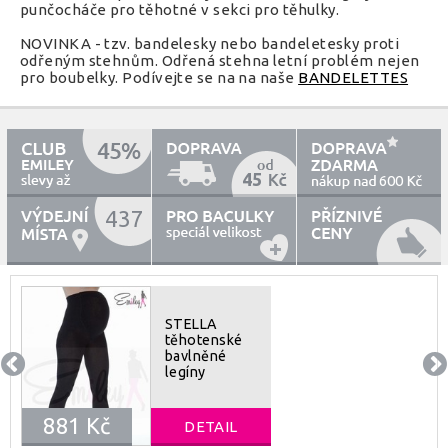
punčocháče pro těhotné v sekci pro těhulky.
NOVINKA - tzv. bandelesky nebo bandeletesky proti
odřeným stehnům. Odřená stehna letní problém nejen
pro boubelky. Podívejte se na na naše
BANDELETTES
45
600
437
STELLA
těhotenské
bavlněné
legíny
881 Kč
DETAIL