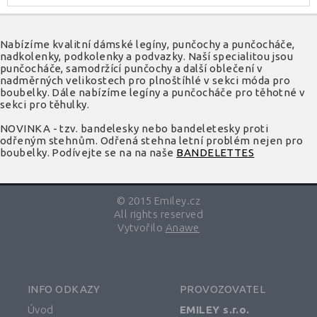
Nabízíme kvalitní dámské legíny, punčochy a punčocháče,
nadkolenky, podkolenky a podvazky. Naší specialitou jsou
punčocháče, samodržící punčochy a další oblečení v
nadměrných velikostech pro plnoštíhlé v sekci móda pro
boubelky. Dále nabízíme legíny a punčocháče pro těhotné v
sekci pro těhulky.
NOVINKA - tzv. bandelesky nebo bandeletesky proti
odřeným stehnům. Odřená stehna letní problém nejen pro
boubelky. Podívejte se na na naše
BANDELETTES
© 2015 Emiley.cz
All rights reserved
Vytvořilo
Anawe
INFO ODKAZY
PROVOZOVATEL
Úvod
EMILEY s.r.o.