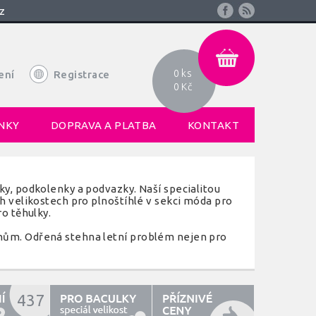
z
0 ks
ení
Registrace
0 Kč
NKY
DOPRAVA A PLATBA
KONTAKT
y, podkolenky a podvazky. Naší specialitou
h velikostech pro plnoštíhlé v sekci móda pro
o těhulky.
nům. Odřená stehna letní problém nejen pro
437