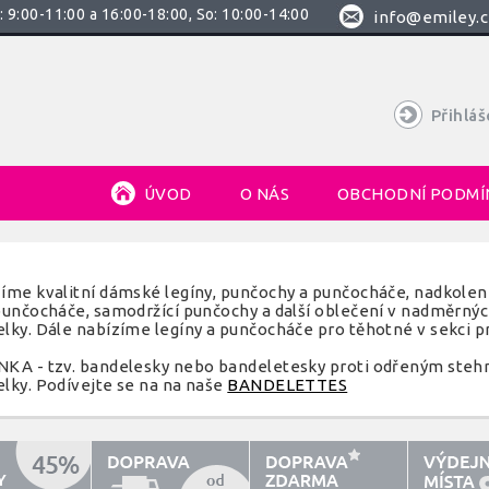
 9:00-11:00 a 16:00-18:00, So: 10:00-14:00
info@emiley.c
Přihláš
ÚVOD
O NÁS
OBCHODNÍ PODMÍ
íme kvalitní dámské legíny, punčochy a punčocháče, nadkolenk
punčocháče, samodržící punčochy a další oblečení v nadměrnýc
lky. Dále nabízíme legíny a punčocháče pro těhotné v sekci pr
KA - tzv. bandelesky nebo bandeletesky proti odřeným steh
lky. Podívejte se na na naše
BANDELETTES