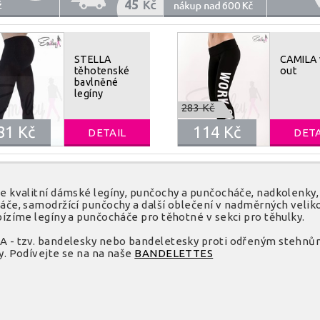
45
600
STELLA
CAMILA
těhotenské
out
bavlněné
legíny
283 Kč
81 Kč
114 Kč
DETAIL
DETA
 kvalitní dámské legíny, punčochy a punčocháče, nadkolenky, 
če, samodržící punčochy a další oblečení v nadměrných veliko
ízíme legíny a punčocháče pro těhotné v sekci pro těhulky.
 - tzv. bandelesky nebo bandeletesky proti odřeným stehnům
. Podívejte se na na naše
BANDELETTES