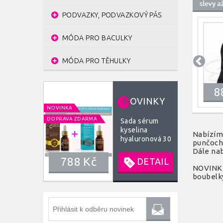
PODVAZKY, PODVAZKOVÝ PÁS
MÓDA PRO BACULKY
MÓDA PRO TĚHULKY
8
N
OVINKY
NOVINKA
DOPRAVA ZDARMA
Sada sérum
kyselina
Nabízíme
hyaluronová 30
punčochá
ml, sérum
Dále nab
vitamín C 30 ml
788 Kč
DETAIL
NOVINKA
boubelky