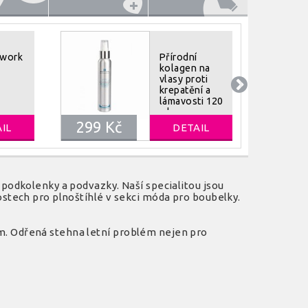
 work
Přírodní
kolagen na
vlasy proti
krepatění a
lámavosti 120
ml
299 Kč
574 
IL
DETAIL
podkolenky a podvazky. Naší specialitou jsou
stech pro plnoštíhlé v sekci móda pro boubelky.
. Odřená stehna letní problém nejen pro