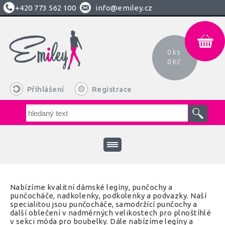
+420
773 562 100
info@emiley.cz
0 ks
0 Kč
Přihlášení
Registrace
Nabízíme kvalitní dámské legíny, punčochy a
punčocháče, nadkolenky, podkolenky a podvazky. Naší
specialitou jsou punčocháče, samodržící punčochy a
další oblečení v nadměrných velikostech pro plnoštíhlé
v sekci móda pro boubelky. Dále nabízíme legíny a