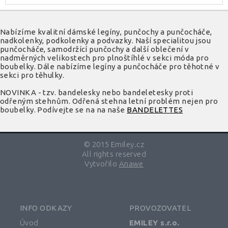
Nabízíme kvalitní dámské legíny, punčochy a punčocháče,
nadkolenky, podkolenky a podvazky. Naší specialitou jsou
punčocháče, samodržící punčochy a další oblečení v
nadměrných velikostech pro plnoštíhlé v sekci móda pro
boubelky. Dále nabízíme legíny a punčocháče pro těhotné v
sekci pro těhulky.
NOVINKA - tzv. bandelesky nebo bandeletesky proti
odřeným stehnům. Odřená stehna letní problém nejen pro
boubelky. Podívejte se na na naše
BANDELETTES
© 2015 Emiley.cz
All rights reserved
Vytvořilo
Anawe
INFO ODKAZY
PROVOZOVATEL
Úvod
EMILEY s.r.o.