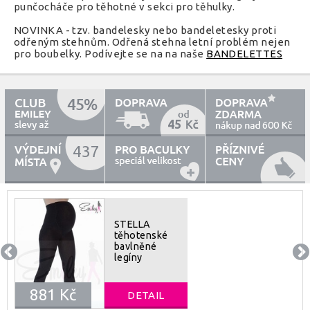
punčocháče pro těhotné v sekci pro těhulky.
NOVINKA - tzv. bandelesky nebo bandeletesky proti
odřeným stehnům. Odřená stehna letní problém nejen
pro boubelky. Podívejte se na na naše
BANDELETTES
45
600
437
STELLA
těhotenské
bavlněné
legíny
881 Kč
DETAIL