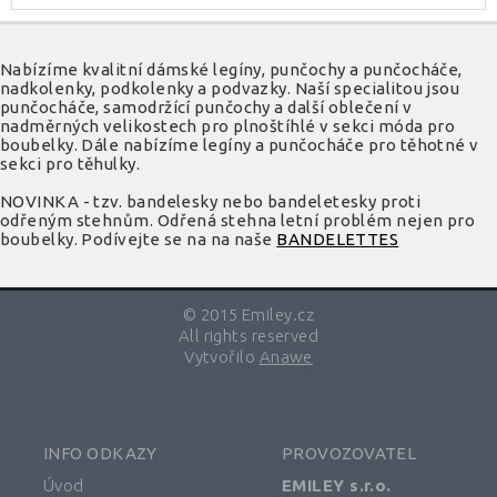
Nabízíme kvalitní dámské legíny, punčochy a punčocháče,
nadkolenky, podkolenky a podvazky. Naší specialitou jsou
punčocháče, samodržící punčochy a další oblečení v
nadměrných velikostech pro plnoštíhlé v sekci móda pro
boubelky. Dále nabízíme legíny a punčocháče pro těhotné v
sekci pro těhulky.
NOVINKA - tzv. bandelesky nebo bandeletesky proti
odřeným stehnům. Odřená stehna letní problém nejen pro
boubelky. Podívejte se na na naše
BANDELETTES
© 2015 Emiley.cz
All rights reserved
Vytvořilo
Anawe
INFO ODKAZY
PROVOZOVATEL
Úvod
EMILEY s.r.o.