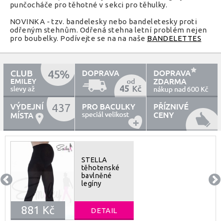
punčocháče pro těhotné v sekci pro těhulky.
NOVINKA - tzv. bandelesky nebo bandeletesky proti
odřeným stehnům. Odřená stehna letní problém nejen
pro boubelky. Podívejte se na na naše
BANDELETTES
45
600
437
STELLA
těhotenské
bavlněné
legíny
881 Kč
DETAIL