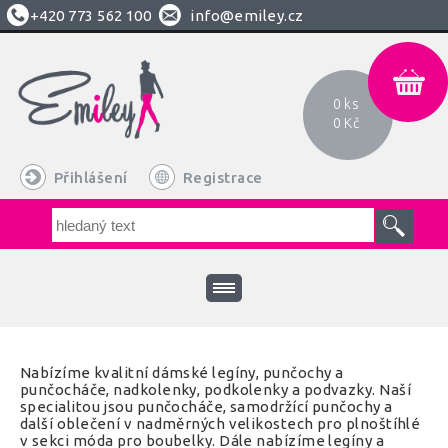
+420
773 562 100
info@emiley.cz
0 ks
0 Kč
Přihlášení
Registrace
Nabízíme kvalitní dámské legíny, punčochy a
punčocháče, nadkolenky, podkolenky a podvazky. Naší
specialitou jsou punčocháče, samodržící punčochy a
další oblečení v nadměrných velikostech pro plnoštíhlé
v sekci móda pro boubelky. Dále nabízíme legíny a