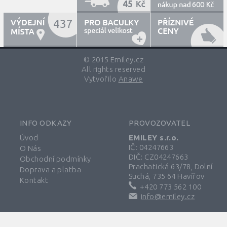
45
600
437
© 2015 Emiley.cz
All rights reserved
Vytvořilo
Anawe
INFO ODKAZY
PROVOZOVATEL
Úvod
EMILEY s.r.o.
IČ: 04247663
O Nás
DIČ: CZ04247663
Obchodní podmínky
Prachatická 63/78, Dolní
Doprava a platba
Suchá, 735 64 Havířov
Kontakt
+420 773 562 100
info@emiley.cz