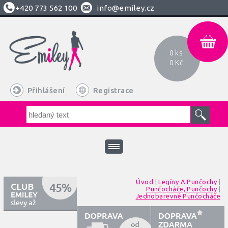
+420
773 562 100
info@emiley.cz
0 ks
0 Kč
Přihlášení
Registrace
Úvod
|
Legíny A Punčochy
|
Punčocháče, Punčochy
|
Jednobarevné Punčocháče