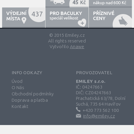
45
600
437
© 2015 Emiley.cz
All rights reserved
Vytvořilo
Anawe
INFO ODKAZY
PROVOZOVATEL
Úvod
EMILEY s.r.o.
IČ: 04247663
O Nás
DIČ: CZ04247663
Obchodní podmínky
Prachatická 63/78, Dolní
Doprava a platba
Suchá, 735 64 Havířov
Kontakt
+420 773 562 100
info@emiley.cz