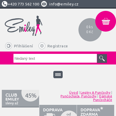
+420
773 562 100
info@emiley.cz
0 ks
0 Kč
Přihlášení
Registrace
Úvod
|
Legíny A Punčochy
|
Punčocháče, Punčochy
|
Dámské
Punčocháče