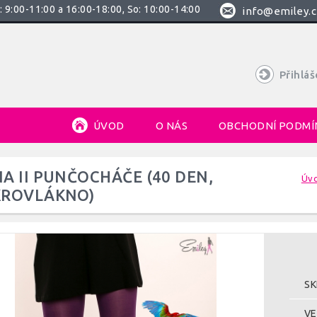
 9:00-11:00 a 16:00-18:00, So: 10:00-14:00
info@emiley.c
Přihláš
ÚVOD
O NÁS
OBCHODNÍ PODMÍ
A II PUNČOCHÁČE (40 DEN,
Úv
KROVLÁKNO)
SK
VE