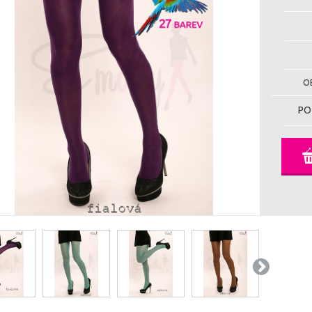
OB
PO