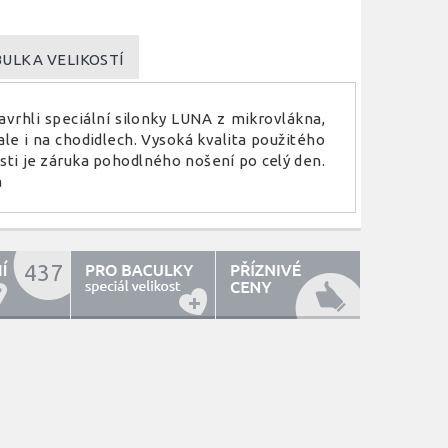
ULKA VELIKOSTÍ
vrhli speciální silonky LUNA z mikrovlákna,
le i na chodidlech. Vysoká kvalita použitého
ásti je záruka pohodlného nošení po celý den.
a
437