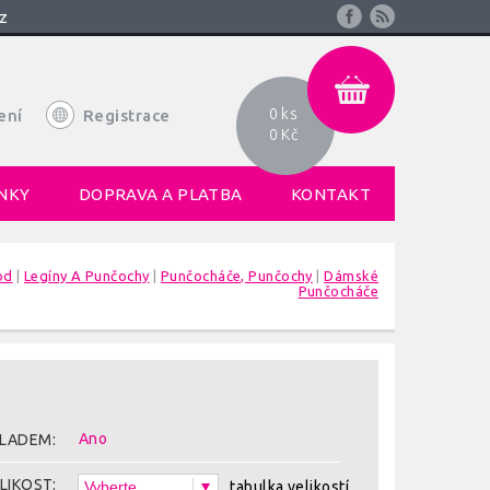
z
0 ks
ení
Registrace
0 Kč
NKY
DOPRAVA A PLATBA
KONTAKT
od
|
Legíny A Punčochy
|
Punčocháče, Punčochy
|
Dámské
Punčocháče
Ano
LADEM:
LIKOST:
tabulka velikostí