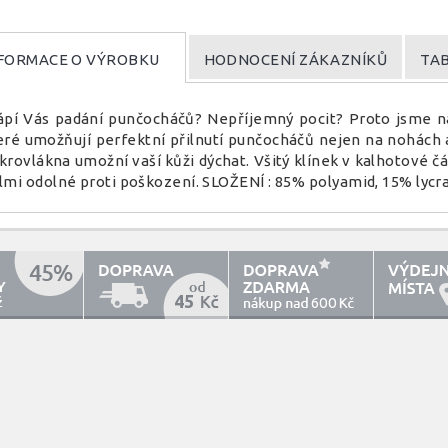
FORMACE O VÝROBKU
HODNOCENÍ ZÁKAZNÍKŮ
TAB
ápí Vás padání punčocháčů? Nepříjemný pocit? Proto jsme na
eré umožňují perfektní přilnutí punčocháčů nejen na nohách a
krovlákna umožní vaší kůži dýchat. Všitý klínek v kalhotové č
lmi odolné proti poškození. SLOŽENÍ : 85% polyamid, 15% lycr
45
600