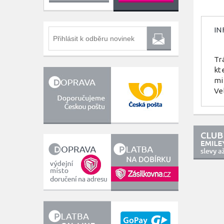
IN
Tr
kt
mi
Ve