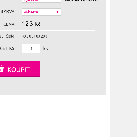
BARVA:
123
Kč
CENA:
J. Číslo:
RX305103200
ČET KS:
ks