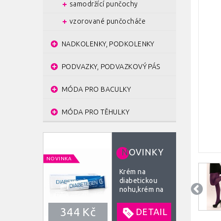
samodržící punčochy
vzorované punčocháče
NADKOLENKY, PODKOLENKY
PODVAZKY, PODVAZKOVÝ PÁS
MÓDA PRO BACULKY
MÓDA PRO TĚHULKY
N
OVINKY
NOVINKA
Krém na
diabetickou
nohu,krém na
rozpraskané
paty, bércové
344 Kč
DETAIL
vředy 40 ml