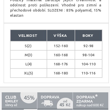
odolnost proti poškození. Vhodné pro zimní a
přechodové období. SLOZENI : 85% polyamid, 15%
elastan
VELIKOST
VÝŠKA
BOKY
S(2)
152-160
92-98
M(3)
160-168
98-104
L(4)
168-176
104-110
XL(5)
168-180
110-116
45
600