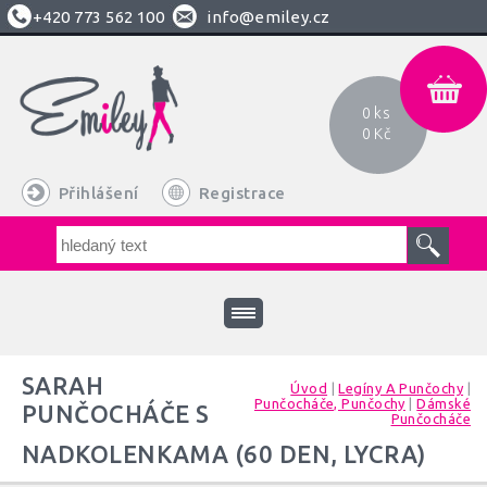
+420
773 562 100
info@emiley.cz
0 ks
0 Kč
Přihlášení
Registrace
SARAH
Úvod
|
Legíny A Punčochy
|
Punčocháče, Punčochy
|
Dámské
PUNČOCHÁČE S
Punčocháče
NADKOLENKAMA (60 DEN, LYCRA)