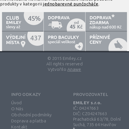
produkty v kategorii
jednobarevné punčocháče
.
45
600
437
© 2015 Emiley.cz
All rights reserved
Vytvořilo
Anawe
INFO ODKAZY
PROVOZOVATEL
Úvod
EMILEY s.r.o.
IČ: 04247663
O Nás
DIČ: CZ04247663
Obchodní podmínky
Prachatická 63/78, Dolní
Doprava a platba
Suchá, 735 64 Havířov
Kontakt