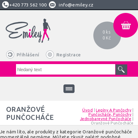
+420
773 562 100
info@emiley.cz
0 ks
0 Kč
Přihlášení
Registrace
ORANŽOVÉ
Úvod
|
Legíny A Punčochy
|
Punčocháče, Punčochy
|
PUNČOCHÁČE
Jednobarevné Punčocháče
|
Oranžové Punčocháče
Je nám líto, ale produkty z kategorie Oranžové punčocháče
momentálně nemáme. Můžete zkusit nalézt podobné