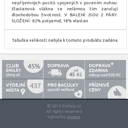
nepříjemných pocitů spojených s pocením nohou.
Elastanová vlákna se nelámou tím zaručují
dlouhodobou životnost. V BALENÍ JSOU 2 PÁRY.
SLOŽENÍ : 82% polyamid, 18% elastan
Tabulka velikostí nebyla k tomuto produktu zadána.
45
600
437
© 2015 Emiley.cz
All rights reserved
Vytvořilo
Anawe