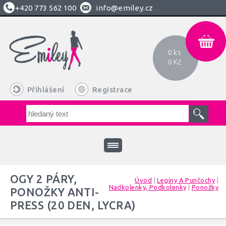
+420
773 562 100
info@emiley.cz
0 ks
0 Kč
Přihlášení
Registrace
OGY 2 PÁRY,
Úvod
|
Legíny A Punčochy
|
Nadkolenky, Podkolenky
|
Ponožky
PONOŽKY ANTI-
PRESS (20 DEN, LYCRA)