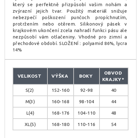
který se perfektně přizpůsobí vašim nohám a
zvýrazní jejich tvar. Použitý materiál snižuje
nebezpečí poškození punčoch propíchnutím,
protržením nebo otěrem. Silikonový pásek v
krajkovém ukončení zcela nahradí funkci pásu ale
nezpůsobí vám otlačeniny. Vhodné pro zimní a
přechodové období. SLOŽENÍ : polyamid 86%, lycra
14%
OBVOD
VELIKOST
VÝŠKA
BOKY
KRAJKY
*
S(2)
152-160
92-98
40
M(3)
160-168
98-104
44
L(4)
168-176
104-110
48
XL(5)
168-180
110-116
54