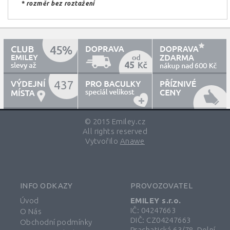
* rozměr bez roztažení
45
600
437
© 2015 Emiley.cz
All rights reserved
Vytvořilo
Anawe
INFO ODKAZY
PROVOZOVATEL
Úvod
EMILEY s.r.o.
IČ: 04247663
O Nás
DIČ: CZ04247663
Obchodní podmínky
Prachatická 63/78, Dolní