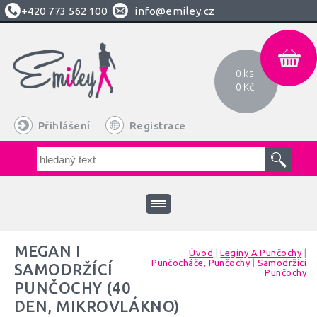
+420
773 562 100
info@emiley.cz
0 ks
0 Kč
Přihlášení
Registrace
MEGAN I
Úvod
|
Legíny A Punčochy
|
Punčocháče, Punčochy
|
Samodržící
SAMODRŽÍCÍ
Punčochy
PUNČOCHY (40
DEN, MIKROVLÁKNO)