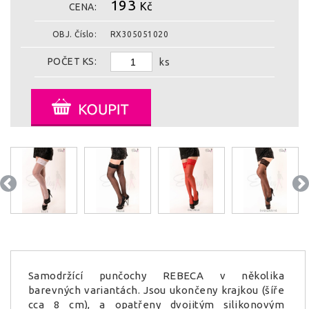
193
Kč
CENA:
OBJ. Číslo:
RX305051020
POČET KS:
ks
Samodržící punčochy REBECA v několika
barevných variantách. Jsou ukončeny krajkou (šíře
cca 8 cm), a opatřeny dvojitým silikonovým