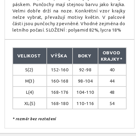
páskem. Punčochy mají stejnou barvu jako krajka.
Velmi dobře drží na noze. Konkrétní vzor krajky
nelze vybrat, převažují motivy květin. V palcové
části jsou punčochy zpevněné. Vhodné zejména do
letního počasí. SLOŽENÍ : polyamid 82%, lycra 18%
OBVOD
VELIKOST
VÝŠKA
BOKY
KRAJKY
*
S(2)
152-160
92-98
40
M(3)
160-168
98-104
44
L(4)
168-176
104-110
48
XL(5)
168-180
110-116
54
* rozměr bez roztažení