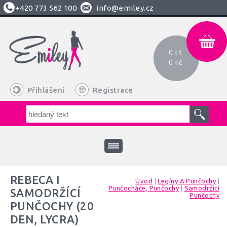
+420
773 562 100
info@emiley.cz
0 ks
0 Kč
Přihlášení
Registrace
REBECA I
Úvod
|
Legíny A Punčochy
|
Punčocháče, Punčochy
|
Samodržící
SAMODRŽÍCÍ
Punčochy
PUNČOCHY (20
DEN, LYCRA)