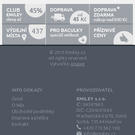
45
600
437
© 2015 Emiley.cz
All rights reserved
Vytvořilo
Anawe
INFO ODKAZY
PROVOZOVATEL
Úvod
EMILEY s.r.o.
IČ: 04247663
O Nás
DIČ: CZ04247663
Obchodní podmínky
Prachatická 63/78, Dolní
Doprava a platba
Suchá, 735 64 Havířov
Kontakt
+420 773 562 100
info@emiley.cz