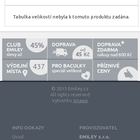
Tabulka velikostí nebyla k tomuto produktu zadána.
45
600
437
© 2015 Emiley.cz
All rights reserved
Vytvořilo
Anawe
INFO ODKAZY
PROVOZOVATEL
Úvod
EMILEY s.r.o.