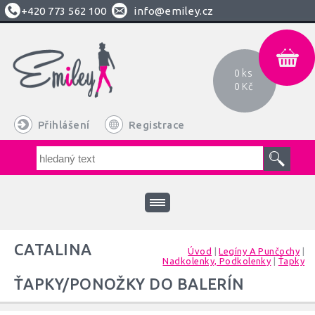
+420
773 562 100
info@emiley.cz
0 ks
0 Kč
Přihlášení
Registrace
CATALINA
Úvod
|
Legíny A Punčochy
|
Nadkolenky, Podkolenky
|
Ťapky
ŤAPKY/PONOŽKY DO BALERÍN