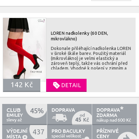
LOREN nadkolenky (60 DEN,
mikrovlákno)
Dokonale přiléhající nadkolenka LOREN
v široké škále barev. Použitý materiál
(mikrovlákno) je velmi elastický a
zároveň teplý, takže vás ochrání před
chladem. Vhodné k nošení v zimním a
přechododvém období. SLOZENI : 79%
polyamid, 21% elastan
142 Kč
DETAIL
45
600
437