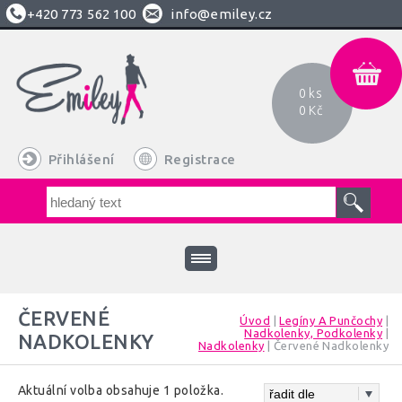
+420
773 562 100
info@emiley.cz
0 ks
0 Kč
Přihlášení
Registrace
ČERVENÉ
Úvod
|
Legíny A Punčochy
|
Nadkolenky, Podkolenky
|
NADKOLENKY
Nadkolenky
|
Červené Nadkolenky
Aktuální volba obsahuje 1 položka.