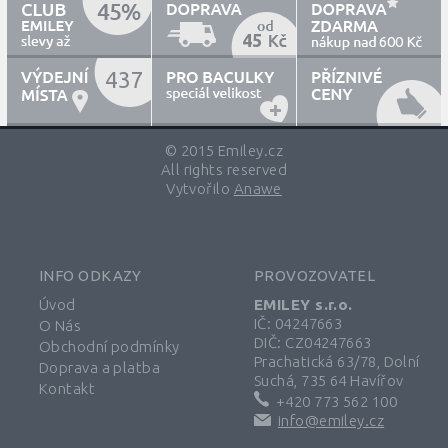
45
600
437
© 2015 Emiley.cz
All rights reserved
Vytvořilo
Anawe
INFO ODKAZY
PROVOZOVATEL
Úvod
EMILEY s.r.o.
IČ: 04247663
O Nás
DIČ: CZ04247663
Obchodní podmínky
Prachatická 63/78, Dolní
Doprava a platba
Suchá, 735 64 Havířov
Kontakt
+420 773 562 100
info@emiley.cz