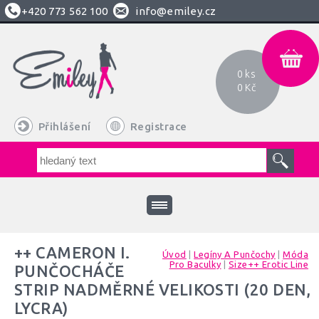
+420
773 562 100
info@emiley.cz
0 ks
0 Kč
Přihlášení
Registrace
++ CAMERON I.
Úvod
|
Legíny A Punčochy
|
Móda
Pro Baculky
|
Size++ Erotic Line
PUNČOCHÁČE
STRIP NADMĚRNÉ VELIKOSTI (20 DEN,
LYCRA)