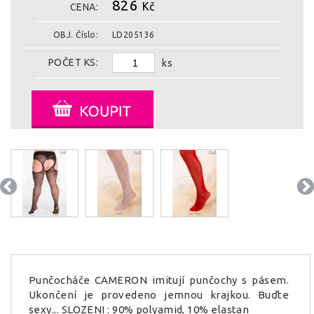
826
Kč
CENA:
OBJ. Číslo:
LD205136
POČET KS:
ks
Punčocháče CAMERON imitují punčochy s pásem.
Ukončení je provedeno jemnou krajkou. Buďte
sexy... SLOZENI : 90% polyamid, 10% elastan