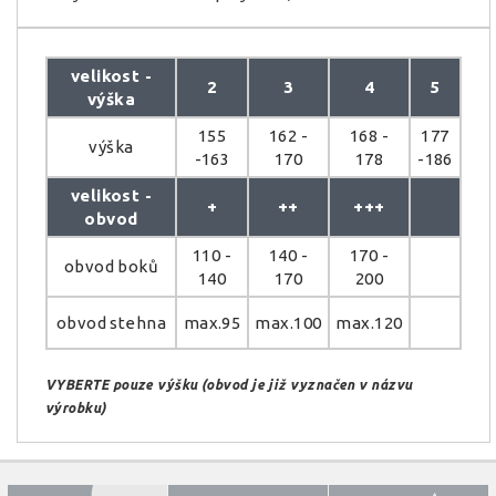
velikost -
2
3
4
5
výška
155
162 -
168 -
177
výška
-163
170
178
-186
velikost -
+
++
+++
obvod
110 -
140 -
170 -
obvod boků
140
170
200
obvod stehna
max.95
max.100
max.120
VYBERTE pouze výšku (obvod je již vyznačen v názvu
výrobku)