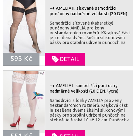
++ AMELIA II. síťované samodržící
punčochy nadměrné velikosti (20 DEN)
Samodržící síťované (kabaretky)
punčochy AMELIA pro ženy
nestandardních rozměrů. KKrajková část
je zesílena dvěma širšími silikonovými
pásky pro stabilní udržení punčoch na
stehně, je široká 7 až 9 cm. SLOZENI : 85
polyamid, 15% elastan
593 Kč
DETAIL
++ AMELIA I. samodržící punčochy
nadměrné velikosti (20 DEN, lycra)
Samodržící silonky AMELIA pro ženy
nestandardních rozměrů. Krajková část
je zesílena dvěma širšími silikonovými
pásky pro stabilní udržení punčoch na
stehně, je široká 10 až 12 cm. Punčochy
dodají vašim nohám vyjímečný vzhled v
lehkém lesku. SLOZENI : 90% polyamid,
551 Kč
10% elastan