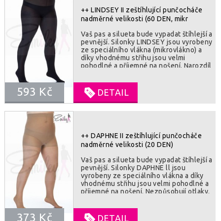
++ LINDSEY II zeštíhlující punčocháče
nadměrné velikosti (60 DEN, mikr
Vaš pas a silueta bude vypadat štíhlejší a
pevnější. Silonky LINDSEY jsou vyrobeny
ze speciálního vlákna (mikrovlákno) a
díky vhodnému střihu jsou velmi
pohodlné a příjemné na nošení. Narozdíl
od první 20 DEN varianty (silonky
DAPHNE) může LINDSEY nabídnout relax
593 Kč
vašim nohám a ochranu před chladem.
DETAIL
Punčocháče nezpůsobují otlaky.
Vhodné k nošení v zimním a
přechododvém období. Zesílená
kalhotková část se zadním klínem.
SLOZENI : 79% polyamid, 21% elastan
++ DAPHNE II zeštíhlující punčocháče
nadměrné velikosti (20 DEN)
Vaš pas a silueta bude vypadat štíhlejší a
pevnější. Silonky DAPHNE ll jsou
vyrobeny ze speciálního vlákna a díky
vhodnému střihu jsou velmi pohodlné a
příjemné na nošení. Nezpůsobují otlaky.
Zesílená kalhotková část se zadním
klínem. SLOZENI : 78% polyamid, 22%
373 Kč
elastan
DETAIL