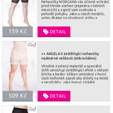
Nohavičky MORGANA vás účinně ochrání
před třením stehen (zejména v letních
měsících) a zajistí vám svobodu a
pohodlí pohybu. Jako u všech modelů,
velmi dbáme na vhodnost střihu a
použitých materiálů. SLOZENI : 97%
polyamid, 3% lycra
159 Kč
DETAIL
++ ANGELA II zeštíhlující nohavičky
nadměrné velikosti (mikrovlákno)
Vhodně zvolený materiál a speciální
střih umožňují zeštíhlující efekt v oblasti
břicha a beder. Silikon umístěný v horní
části kalhotek zajistí aby držely na místě
a nesjížděly. Jako bonus získáté
ochranu před třením stehen a jejich
odření. I po celém dni nošení se budete
509 Kč
cítit pohodlně a bez otlaků. SLOZENI :
DETAIL
76% polyamid, 24% elastan