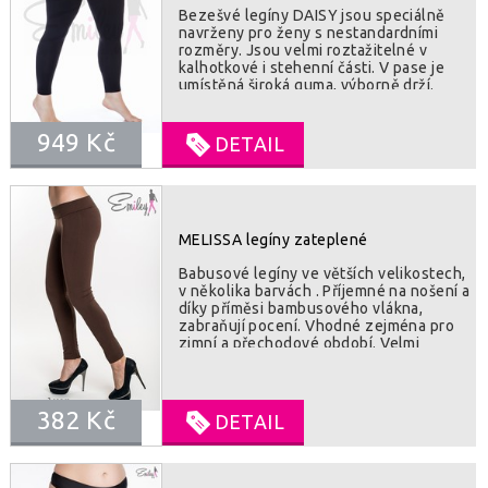
Bezešvé legíny DAISY jsou speciálně
navrženy pro ženy s nestandardními
rozměry. Jsou velmi roztažitelné v
kalhotkové i stehenní části. V pase je
umístěná široká guma, výborně drží.
Legíny chrání před chladem a jsou
vhodné i jako spodní svršek pod
949 Kč
oblečení. Vzhledem k použitému
DETAIL
materiálu jsou téměř nezničitelné.
SLOZENI : 92% polyamide, 8% elastan
MELISSA legíny zateplené
Babusové legíny ve větších velikostech,
v několika barvách . Příjemné na nošení a
díky příměsi bambusového vlákna,
zabraňují pocení. Vhodné zejména pro
zimní a přechodové období. Velmi
flexibilní, XXXL/XXXXXL obvod v pase
až 130 cm, přes boky až 160 cm.
SLOŽENÍ : 35% bavlna, 30% bambus,
30% vlna, 5% elastan -
382 Kč
DETAIL