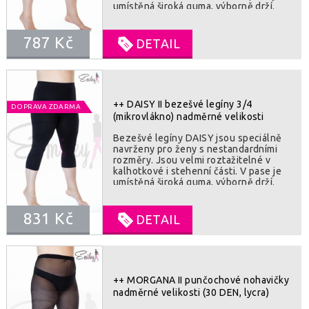
umístěná široká guma, výborně drží.
Chrání před chladem a jsou vhodné i
jako spodní svršek pod oblečení.
787 Kč
Vzhledem k použitému materiálu jsou
DETAIL
téměř nezničitelné. SLOZENI : 92%
polyamide, 8% elastan
++ DAISY II bezešvé legíny 3/4
DOPRAVA ZDARMA
(mikrovlákno) nadměrné velikosti
Bezešvé legíny DAISY jsou speciálně
navrženy pro ženy s nestandardními
rozměry. Jsou velmi roztažitelné v
kalhotkové i stehenní části. V pase je
umístěná široká guma, výborně drží.
Legíny chrání před chladem a jsou
vhodné i jako spodní svršek pod
831 Kč
oblečení. Vzhledem k použitému
DETAIL
materiálu jsou téměř nezničitelné.
SLOZENI : 92% polyamide, 8% elastan
++ MORGANA II punčochové nohavičky
nadměrné velikosti (30 DEN, lycra)