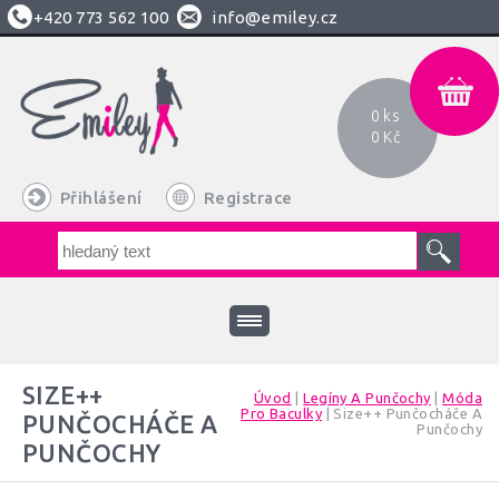
+420
773 562 100
info@emiley.cz
0 ks
0 Kč
Přihlášení
Registrace
SIZE++
Úvod
|
Legíny A Punčochy
|
Móda
Pro Baculky
|
Size++ Punčocháče A
PUNČOCHÁČE A
Punčochy
PUNČOCHY