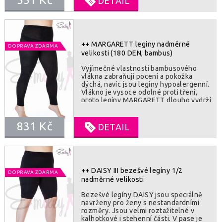
DETAIL
++ MARGARETT legíny nadměrné
DOPRAVA ZDARMA
velikosti (180 DEN, bambus)
Vyjímečné vlastnosti bambusového
vlákna zabraňují pocení a pokožka
dýchá, navíc jsou legíny hypoalergenní.
Vlákno je vysoce odolné proti tření,
proto legíny MARGARETT dlouho vydrží
jako nové. Bambusové vlákno je luxusní
na dotyk, proto je nošení punčocháčů
831 Kč
velmi příjemné. Tyto legíny mají jeden
DETAIL
všitý elastický zadní klín, který jejich
majitelce v každé velikosti dopřeje
luxusní a pohodlný pocit už ze
samotného nošení legín. SLOZENI : 22%
polyamid, 3% elastan, 75% bambus
++ DAISY III bezešvé legíny 1/2
DOPRAVA ZDARMA
nadměrné velikosti
Bezešvé legíny DAISY jsou speciálně
navrženy pro ženy s nestandardními
rozměry. Jsou velmi roztažitelné v
kalhotkové i stehenní části. V pase je