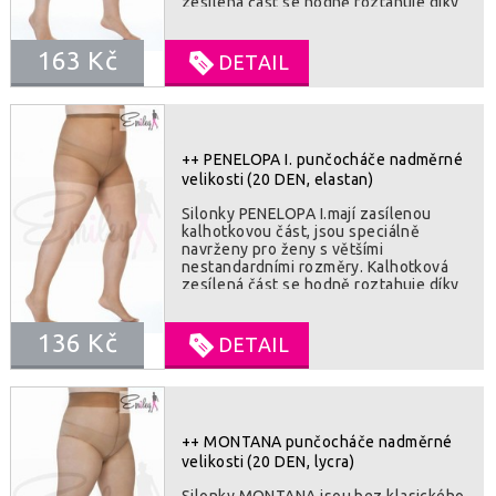
zesílená část se hodně roztahuje díky
vhodně voleným rozměrům a
vestavěnému dvojitému klínu. Nohavice
163 Kč
jsou rovněž velmi flexibilní, zejména ve
DETAIL
stehenní části. SLOZENI : 97%
polyamide, 3% elastan
++ PENELOPA I. punčocháče nadměrné
velikosti (20 DEN, elastan)
Silonky PENELOPA I.mají zasílenou
kalhotkovou část, jsou speciálně
navrženy pro ženy s většími
nestandardními rozměry. Kalhotková
zesílená část se hodně roztahuje díky
vhodně voleným rozměrům a
vestavěnému klínu. Nohavice jsou
136 Kč
rovněž velmi flexibilní, zejména ve
DETAIL
stehenní části. SLOZENI : 97%
polyamide, 3% elastan
++ MONTANA punčocháče nadměrné
velikosti (20 DEN, lycra)