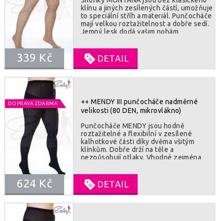
Silonky MONTANA jsou bez klasického
klínu a jiných zesílených částí, umožňuje
to speciální stříh a materiál. Punčocháče
mají velkou roztažitelnost a dobře sedí.
Jemný lesk dodá vašim nohám
slavnostní vzhled. SLOZENI : 90%
polyamide, 10% elastan
339 Kč
DETAIL
++ MENDY III punčocháče nadměrné
DOPRAVA ZDARMA
velikosti (80 DEN, mikrovlákno)
Punčocháče MENDY jsou hodně
roztažitelné a flexibilní v zesílené
kalhotkové části díky dvěma všitým
klínkům. Dobře drží na těle a
nezpůsobují otlaky. Vhodné zejména
pro zimní a přechodové období, chrání
před chladem. SLOZENI : 95% polyamid,
624 Kč
5% elastan
DETAIL