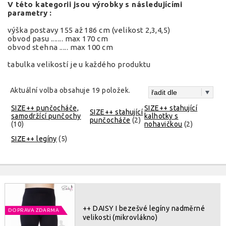
V této kategorii jsou výrobky s následujícími
parametry :
výška postavy 155 až 186 cm (velikost 2,3,4,5)
obvod pasu ....... max 170 cm
obvod stehna ..... max 100 cm
tabulka velikostí je u každého produktu
Aktuální volba obsahuje 19 položek.
SIZE++ punčocháče,
SIZE++ stahující
SIZE++ stahující
samodržící punčochy
kalhotky s
punčocháče
(2)
(10)
nohavičkou
(2)
SIZE++ legíny
(5)
++ DAISY I bezešvé legíny nadměrné
DOPRAVA ZDARMA
velikosti (mikrovlákno)