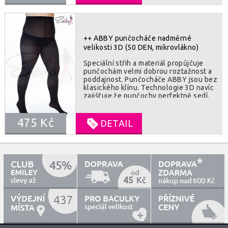
3% elastan
++ ABBY punčocháče nadměrné
velikosti 3D (50 DEN, mikrovlákno)
Speciální střih a materiál propůjčuje
punčochám velmi dobrou roztažnost a
poddajnost. Punčocháče ABBY jsou bez
klasického klínu. Technologie 3D navíc
zajišťuje že punčochy perfektně sedí,
luxusní pocit a pohodlné nošení.
Vhodné pro nošení v zimě a
475 Kč
přechodovém období. SLOZENI : 86%
DETAIL
polyamide, 14% elastan
45
600
437