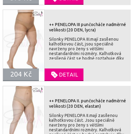
++ PENELOPA III punčocháče nadměrné
velikosti (20 DEN, lycra)
Silonky PENELOPA III.mají zasílenou
kalhotkovou část, jsou speciálně
navrženy pro ženy s většími
nestandardními rozměry. Kalhotková
zesílená část se hodně roztahuje díky
vhodně voleným rozměrům a
vestavěnému zadnímu klínu. Nohavice
204 Kč
jsou rovněž velmi flexibilní, zejména ve
DETAIL
stehenní části. SLOZENI : 97%
polyamide, 3% elastan
++ PENELOPA II. punčocháče nadměrné
velikosti (20 DEN, elastan)
Silonky PENELOPA II.mají zasílenou
kalhotkovou část. Jsou speciálně
navrženy pro ženy s většími
nestandardními rozměry. Kalhotková