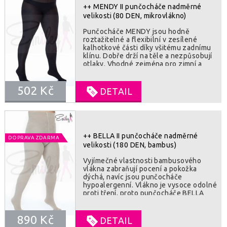
++ MENDY II punčocháče nadměrné
velikosti (80 DEN, mikrovlákno)
Punčocháče MENDY jsou hodně
roztažitelné a flexibilní v zesílené
kalhotkové části díky všitému zadnímu
klínu. Dobře drží na těle a nezpůsobují
otlaky. Vhodné zejména pro zimní a
přechodové období, chrání před
chladem. SLOZENI : 95% polyamid, 5%
502 Kč
elastan
DETAIL
++ BELLA II punčocháče nadměrné
DOPRAVA ZDARMA
velikosti (180 DEN, bambus)
Vyjímečné vlastnosti bambusového
vlákna zabraňují pocení a pokožka
dýchá, navíc jsou punčocháče
hypoalergenní. Vlákno je vysoce odolné
proti tření, proto punčocháče BELLA
dlouho vydrží jako nové. Bambusové
vlákno je luxusní na dotyk, proto je
890 Kč
nošení punčocháčů velmi příjemné.
DETAIL
SLOŽENÍ : 75% bambus, 22% polyamid,