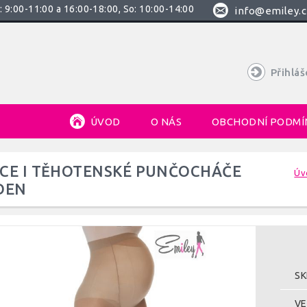
 9:00-11:00 a 16:00-18:00, So: 10:00-14:00
info@emiley.c
Přihláš
ÚVOD
O NÁS
OBCHODNÍ PODMÍ
CE I TĚHOTENSKÉ PUNČOCHÁČE
Úv
DEN
SK
VE