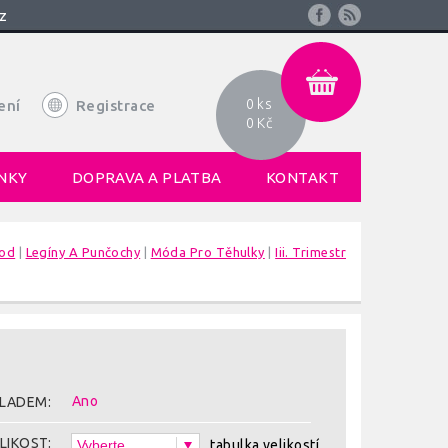
z
0 ks
ení
Registrace
0 Kč
NKY
DOPRAVA A PLATBA
KONTAKT
od
|
Legíny A Punčochy
|
Móda Pro Těhulky
|
Iii. Trimestr
Ano
LADEM:
LIKOST:
tabulka velikostí