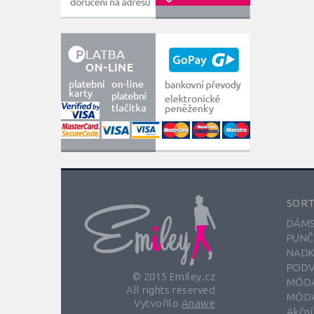
SOR
DÁMS
PUNČ
NADK
PODV
© 2015 Emiley.cz
MÓDA
All rights reserved
MÓDA
Vytvořilo
Anawe
Akční