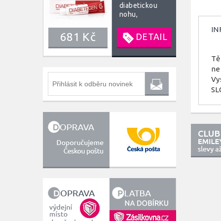
diabetickou
nohu,
rozpraskané
IN
paty, bércové
681 Kč
DETAIL
vředy FORTE 40
ml
Tě
ne
Vy
SL