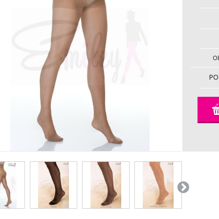
OB
PO