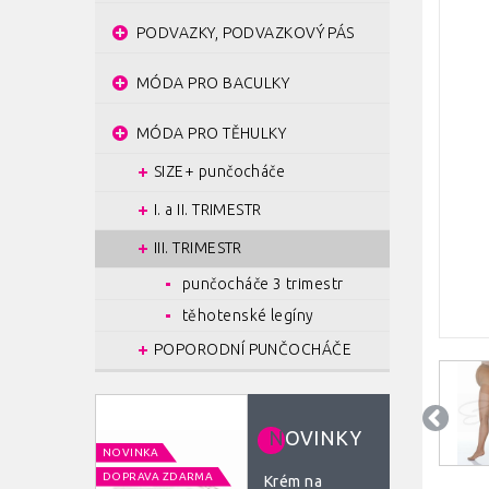
PODVAZKY, PODVAZKOVÝ PÁS
MÓDA PRO BACULKY
MÓDA PRO TĚHULKY
SIZE+ punčocháče
I. a II. TRIMESTR
III. TRIMESTR
punčocháče 3 trimestr
těhotenské legíny
POPORODNÍ PUNČOCHÁČE
N
OVINKY
NOVINKA
DOPRAVA ZDARMA
Krém na