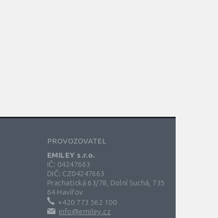
PROVOZOVATEL
EMILEY s.r.o.
IČ: 04247663
DIČ: CZ04247663
Prachatická 63/78, Dolní Suchá, 735
64 Havířov
+420 773 562 100
info@emiley.cz