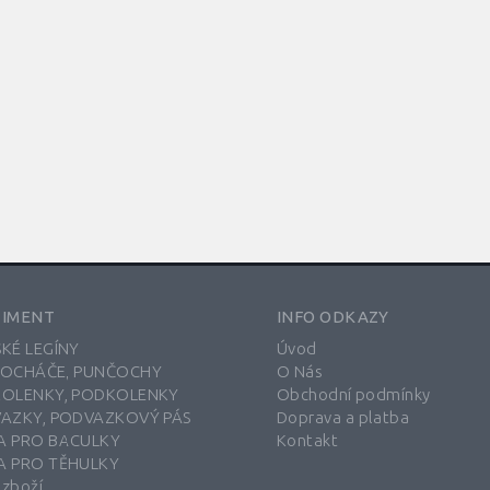
TIMENT
INFO ODKAZY
KÉ LEGÍNY
Úvod
OCHÁČE, PUNČOCHY
O Nás
OLENKY, PODKOLENKY
Obchodní podmínky
AZKY, PODVAZKOVÝ PÁS
Doprava a platba
 PRO BACULKY
Kontakt
 PRO TĚHULKY
 zboží