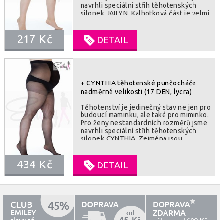
navrhli speciální střih těhotenských
silonek JAILYN. Kalhotková část je velmi
flexibilní, v přední části je velký
půlkruhový klín a vysoko umístněná
217 Kč
guma. Punčocháče jsou dobře
DETAIL
přizpůsobivé i ve stehenní části.
Vhodné jsou zejména pro letní období.
SLOZENI : 97% polyamide, 3% elastan
+ CYNTHIA těhotenské punčocháče
nadměrné velikosti (17 DEN, lycra)
Těhotenství je jedinečný stav ne jen pro
budoucí maminku, ale také pro miminko.
Pro ženy nestandardních rozměrů jsme
navrhli speciální střih těhotenských
silonek CYNTHIA. Zejména jsou
oblíbeny pro svou břišní část, která je
vyztužena a bříško je tak pocitově ve
434 Kč
větším bezpečí. Samozřejmostí pak je
DETAIL
velká flexibilita v oblasti stehen a beder.
Vhodné zejména pro letní období.
SLOZENI : 90% polyamide, 10% elastan
45