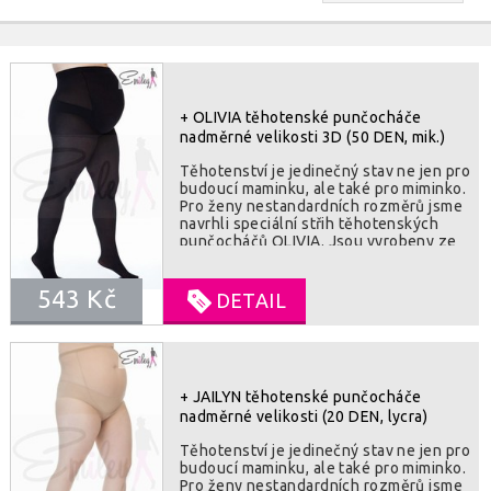
+ OLIVIA těhotenské punčocháče
nadměrné velikosti 3D (50 DEN, mik.)
Těhotenství je jedinečný stav ne jen pro
budoucí maminku, ale také pro miminko.
Pro ženy nestandardních rozměrů jsme
navrhli speciální střih těhotenských
punčocháčů OLIVIA. Jsou vyrobeny ze
speciálních vláken s velkou roztažností.
Kalhotková část je velmi flexibilní, v
543 Kč
přední části je velký půlkruhový klín.
DETAIL
Technologie 3D navíc zajišťuje relaxační
působení. Perfektně sedí. Vhodné pro
nošení v zimě a přechodovém období.
SLOZENI : 86% polyamide, 14% elastan
+ JAILYN těhotenské punčocháče
nadměrné velikosti (20 DEN, lycra)
Těhotenství je jedinečný stav ne jen pro
budoucí maminku, ale také pro miminko.
Pro ženy nestandardních rozměrů jsme