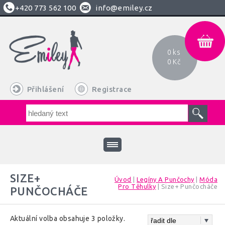
+420
773 562 100
info@emiley.cz
0 ks
0 Kč
Přihlášení
Registrace
SIZE+
Úvod
|
Legíny A Punčochy
|
Móda
Pro Těhulky
|
Size+ Punčocháče
PUNČOCHÁČE
Aktuální volba obsahuje 3 položky.