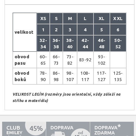
XS
S
M
L
XL
XXL
1
2
3
4
5
6
velikost
32-
36-
38-
42-
46-
50-
34
38
40
44
48
52
obvod
60-
66-
73-
93-
83-92
pasu
65
73
82
102
obvod
78-
86-
98-
108-
117-
125-
boků
90
98
107
117
127
135
VELIKOST LEGÍN (rozměry jsou orientační, vždy záleží na
střihu a materiálu)