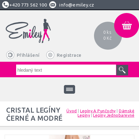
+420
773 562 100
info@emiley.cz
0 ks
0 Kč
Přihlášení
Registrace
CRISTAL LEGÍNY
Úvod
|
Legíny A Punčochy
|
Dámské
Legíny
|
Legíny Jednobarevné
ČERNÉ A MODRÉ