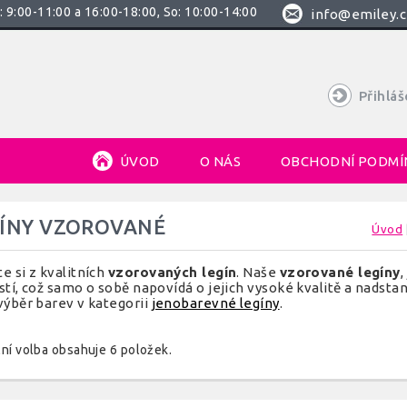
 9:00-11:00 a 16:00-18:00, So: 10:00-14:00
info@emiley.c
Přihláš
ÚVOD
O NÁS
OBCHODNÍ PODMÍ
GÍNY VZOROVANÉ
Úvod
e si z kvalitních
vzorovaných legín
. Naše
vzorované legíny
,
stí, což samo o sobě napovídá o jejich vysoké kvalitě a nads
výběr barev v kategorii
jenobarevné legíny
.
ní volba obsahuje 6 položek.