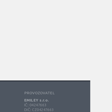
PROVOZOVATEL
EMILEY s.r.o.
IČ: 04247663
DIČ: CZ04247663