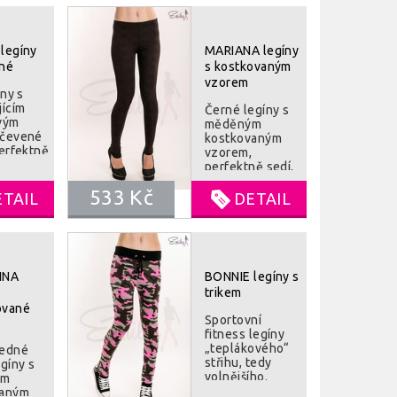
legíny
MARIANA legíny
né
s kostkovaným
vzorem
íny s
jícím
Černé legíny s
vým
měděným
 čevené
kostkovaným
perfektně
vzorem,
okonale
perfektně sedí,
 Vaši
dokonale
. 100%
533 Kč
obepnou Vaši
ETAIL
DETAIL
postavu. 100%
:90%
kryjí
ákno,
Složení:90%
stan
mikrovlákno,
10% elastan
INA
BONNIE legíny s
trikem
ované
Sportovní
fitness legíny
„teplákového“
ledné
střihu, tedy
gíny s
volnějšího.
ím
Vhodně zvolený
vaným