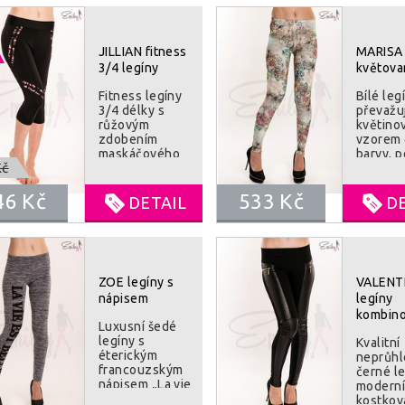
JILLIAN fitness
MARISA 
3/4 legíny
květova
Fitness legíny
Bílé leg
3/4 délky s
převažu
růžovým
květino
zdobením
vzorem
maskáčového
barvy, 
č
vzoru. Velmi
sedí, d
pohodlné a
obepnou
46 Kč
přizpůsobivé
533 Kč
postavu
DETAIL
D
100%
kryjí
neprůhledné. V
Složení
pase legín je
mikrovl
zesílená guma,
10% ela
takže perfetkně
ZOE legíny s
VALENT
drží. Vhodné k
jakékoliv
nápisem
legíny
sportovní
kombin
Luxusní šedé
aktivitě.
legíny s
SLOŽENÍ : 95%
Kvalitní
éterickým
polyster, 5 %
neprůh
francouzským
elastan
černé le
nápisem „La vie
modern
est belle“ česky
kostko