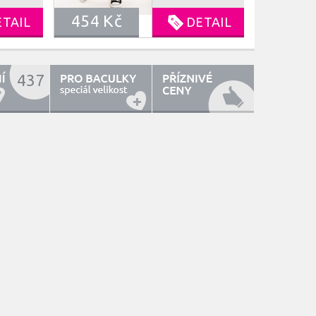
střih Vám
m
454 Kč
umožní
 Našité
ETAIL
DETAIL
pohodlný a
 kapsy
svobodný pohyb
jem
při jakékoliv
zesílená
sportovní i
moderní
nesportovní
437
aktivitě.
) pas
Maskáčový vzor
í
s růžovými
 žádný
prvky dodá na
a Vaši
jedinečnoti a
.
originalitě. K
ě sedí.
těmto legínám
: 58%
originální tričko
 27%
černé barvy s
er, 5%
Mickey Mousem
ve stejném
maskáčovo
růžovém vzoru.
SLOŽENÍ : 97%
bavlna, 3%
elastan