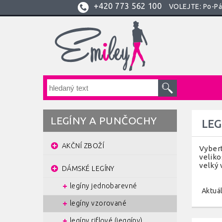
+420
773 562 100
VOLEJTE: Po-Pá:
LEGÍNY A PUNČOCHY
LE
AKČNÍ ZBOŽÍ
Vybert
veliko
velký 
DÁMSKÉ LEGÍNY
legíny jednobarevné
Aktuál
legíny vzorované
legíny riflové (jeggíny)