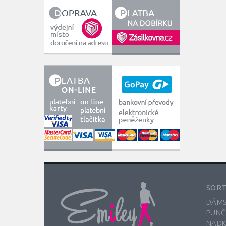
SOR
DÁMS
PUNČ
NADK