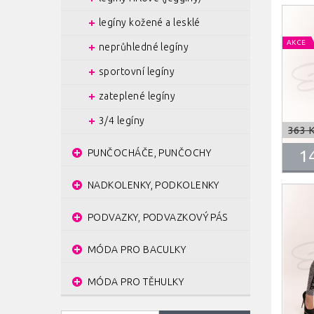
legíny kožené a lesklé
AKCE
neprůhledné legíny
sportovní legíny
zateplené legíny
3/4 legíny
363
K
PUNČOCHÁČE, PUNČOCHY
1
NADKOLENKY, PODKOLENKY
PODVAZKY, PODVAZKOVÝ PÁS
MÓDA PRO BACULKY
MÓDA PRO TĚHULKY