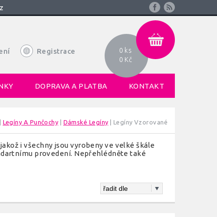
z
0 ks
ení
Registrace
0 Kč
NKY
DOPRAVA A PLATBA
KONTAKT
|
Legíny A Punčochy
|
Dámské Legíny
|
Legíny Vzorované
 jakož i všechny jsou vyrobeny ve velké škále
tandartnímu provedení. Nepřehlédněte také