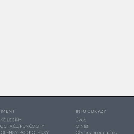
TIMENT
INFO ODKAZY
KÉ LEGÍNY
Úvod
OCHÁČE, PUNČOCHY
O Nás
OLENKY, PODKOLENKY
Obchodní podmínky