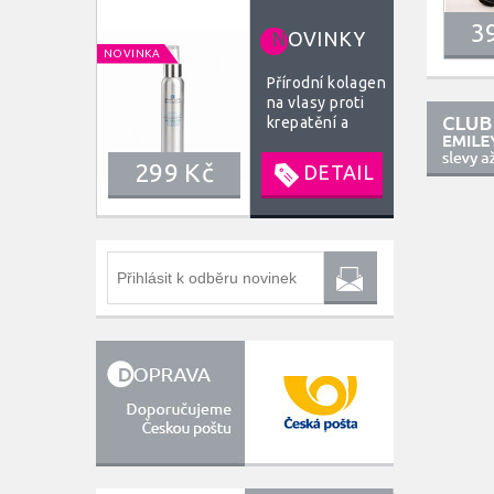
3
N
OVINKY
NOVINKA
Přírodní kolagen
na vlasy proti
krepatění a
lámavosti 120
ml
299 Kč
DETAIL