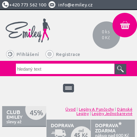
+420
773 562 100
info@emiley.cz
0 ks
0 Kč
Přihlášení
Registrace
Úvod
|
Legíny A Punčochy
|
Dámské
Legíny
|
Legíny Jednobarevné
45
600