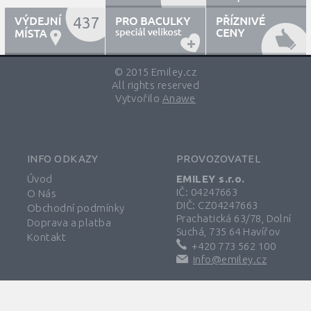
437
© 2015 Emiley.cz
All rights reserved
Vytvořilo
Anawe
INFO ODKAZY
PROVOZOVATEL
Úvod
EMILEY s.r.o.
IČ: 04247663
O Nás
DIČ: CZ04247663
Obchodní podmínky
Prachatická 63/78, Dolní
Doprava a platba
Suchá, 735 64 Havířov
Kontakt
+420 773 562 100
info@emiley.cz