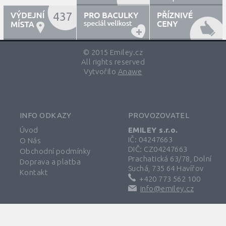
437
© 2015 Emiley.cz
All rights reserved
Vytvořilo
Anawe
INFO ODKAZY
PROVOZOVATEL
Úvod
EMILEY s.r.o.
IČ: 04247663
O Nás
DIČ: CZ04247663
Obchodní podmínky
Prachatická 63/78, Dolní
Doprava a platba
Suchá, 735 64 Havířov
Kontakt
+420 773 562 100
info@emiley.cz