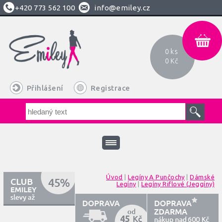
+420
773 562 100
info@emiley.cz
0 ks
0 Kč
Přihlášení
Registrace
Úvod
|
Legíny A Punčochy
|
Dámské
Legíny
|
Legíny Riflové (jeggíny)
45
600