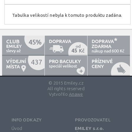
Tabulka velikostí nebyla k tomuto produktu zadána.
45
600
437
© 2015 Emiley.cz
All rights reserved
Vytvořilo
Anawe
INFO ODKAZY
PROVOZOVATEL
Úvod
EMILEY s.r.o.