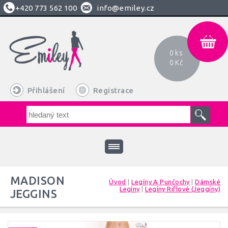
+420
773 562 100
info@emiley.cz
0 ks
0 Kč
Přihlášení
Registrace
MADISON
Úvod
|
Legíny A Punčochy
|
Dámské
Legíny
|
Legíny Riflové (jeggíny)
JEGGINS