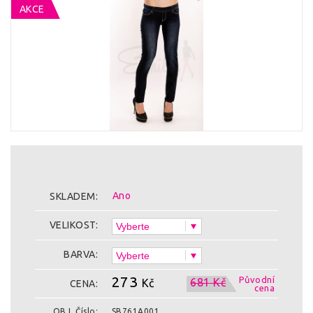
AKCE
Ano
SKLADEM:
VELIKOST:
BARVA:
273
Původní
681
Kč
Kč
CENA:
cena
OBJ. Číslo:
SB761A001