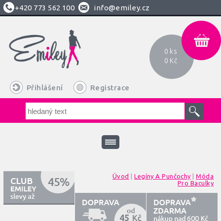
+420
773 562 100
info@emiley.cz
0 ks
0 Kč
Přihlášení
Registrace
Úvod
|
Legíny A Punčochy
|
Móda
Pro Baculky
45
600