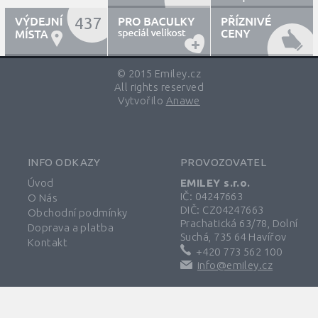
437
© 2015 Emiley.cz
All rights reserved
Vytvořilo
Anawe
INFO ODKAZY
PROVOZOVATEL
Úvod
EMILEY s.r.o.
IČ: 04247663
O Nás
DIČ: CZ04247663
Obchodní podmínky
Prachatická 63/78, Dolní
Doprava a platba
Suchá, 735 64 Havířov
Kontakt
+420 773 562 100
info@emiley.cz