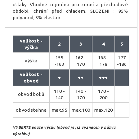
otlaky. Vhodné zejména pro zimní a přechodové
období, chrání před chladem. SLOZENI : 95%
polyamid, 5% elastan
velikost -
2
3
4
5
výška
155
162 -
168 -
177
výška
-163
170
178
-186
velikost -
+
++
+++
obvod
110 -
140 -
170 -
obvod boků
140
170
200
obvod stehna
max.95
max.100
max.120
VYBERTE pouze výšku (obvod je již vyznačen v názvu
výrobku)