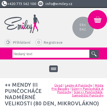
+420
773 562 100
info@emiley.cz
0 ks
0 Kč
Přihlášení
Registrace
++ MENDY III
Úvod
|
Legíny A Punčochy
|
Móda
Pro Baculky
|
Size++ Punčocháče A
PUNČOCHÁČE
Punčochy
|
Size++ Punčocháče,
Samodržící Punčochy
NADMĚRNÉ
VELIKOSTI (80 DEN, MIKROVLÁKNO)