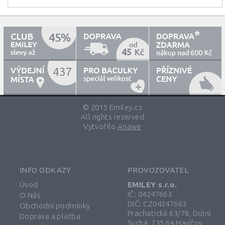
45
600
437
© 2015 Emiley.cz
All rights reserved
Vytvořilo
Anawe
INFO ODKAZY
PROVOZOVATEL
Úvod
EMILEY s.r.o.
IČ: 04247663
O Nás
DIČ: CZ04247663
Obchodní podmínky
Prachatická 63/78, Dolní
Doprava a platba
Suchá, 735 64 Havířov