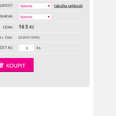
LIKOST:
tabulka velikostí
BARVA:
163
Kč
CENA:
J. Číslo:
LD205110XXL
ČET KS:
ks