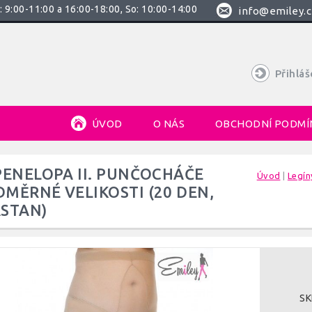
 9:00-11:00 a 16:00-18:00, So: 10:00-14:00
info@emiley.c
Přihláš
ÚVOD
O NÁS
OBCHODNÍ PODMÍ
PENELOPA II. PUNČOCHÁČE
Úvod
|
Legín
MĚRNÉ VELIKOSTI (20 DEN,
STAN)
SK