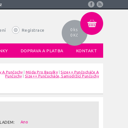
z
0 ks
ení
Registrace
0 Kč
NKY
DOPRAVA A PLATBA
KONTAKT
y A Punčochy
|
Móda Pro Baculky
|
Size++ Punčocháče A
Punčochy
|
Size++ Punčocháče, Samodržící Punčochy
Ano
LADEM: