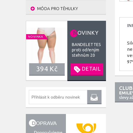
MÓDA PRO TĚHULKY
IN
N
OVINKY
NOVINKA
Si
BANDELETTES
ne
proti odřeným
stehnům 20
ve
DEN
97
394 Kč
DETAIL