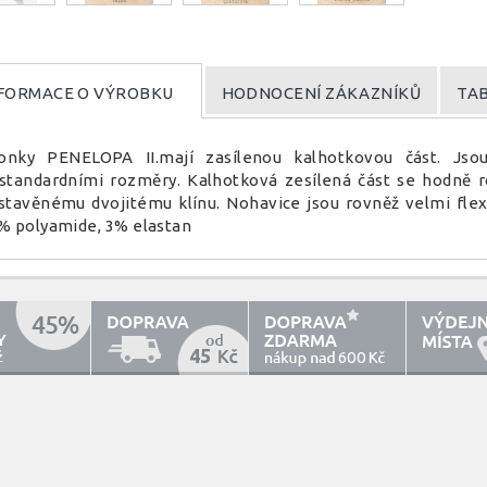
FORMACE O VÝROBKU
HODNOCENÍ ZÁKAZNÍKŮ
TAB
lonky PENELOPA II.mají zasílenou kalhotkovou část. Jso
standardními rozměry. Kalhotková zesílená část se hodně
stavěnému dvojitému klínu. Nohavice jsou rovněž velmi flexi
% polyamide, 3% elastan
45
600