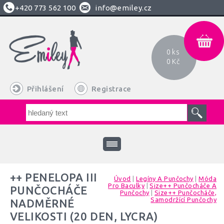
+420
773 562 100
info@emiley.cz
0 ks
0 Kč
Přihlášení
Registrace
++ PENELOPA III
Úvod
|
Legíny A Punčochy
|
Móda
Pro Baculky
|
Size++ Punčocháče A
PUNČOCHÁČE
Punčochy
|
Size++ Punčocháče,
Samodržící Punčochy
NADMĚRNÉ
VELIKOSTI (20 DEN, LYCRA)