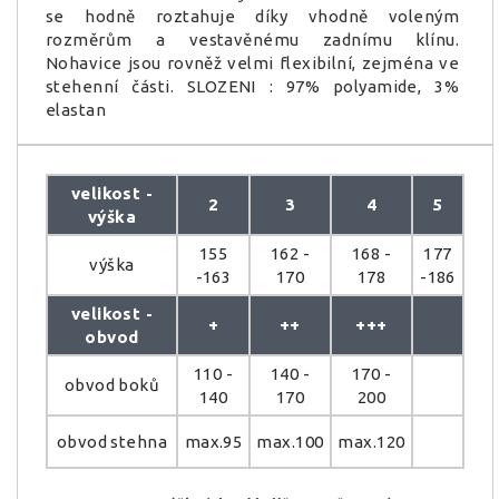
se hodně roztahuje díky vhodně voleným
rozměrům a vestavěnému zadnímu klínu.
Nohavice jsou rovněž velmi flexibilní, zejména ve
stehenní části. SLOZENI : 97% polyamide, 3%
elastan
velikost -
2
3
4
5
výška
155
162 -
168 -
177
výška
-163
170
178
-186
velikost -
+
++
+++
obvod
110 -
140 -
170 -
obvod boků
140
170
200
obvod stehna
max.95
max.100
max.120