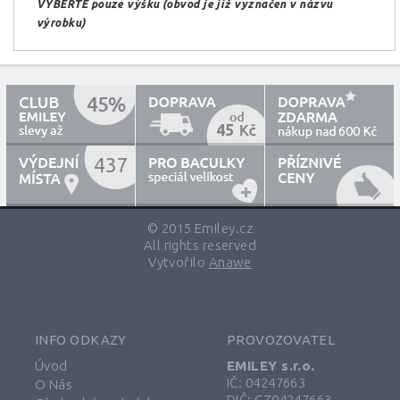
VYBERTE pouze výšku (obvod je již vyznačen v názvu
výrobku)
45
600
437
© 2015 Emiley.cz
All rights reserved
Vytvořilo
Anawe
INFO ODKAZY
PROVOZOVATEL
Úvod
EMILEY s.r.o.
IČ: 04247663
O Nás
DIČ: CZ04247663