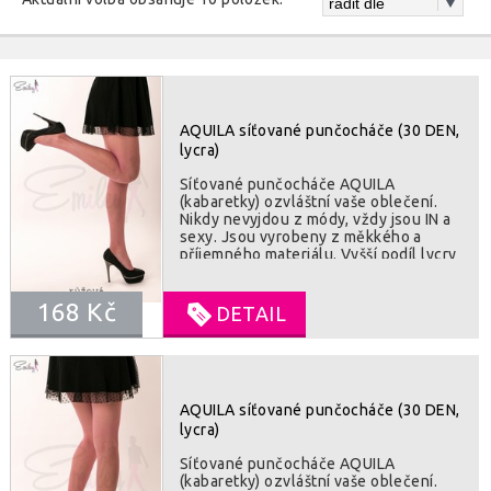
AQUILA síťované punčocháče (30 DEN,
lycra)
Síťované punčocháče AQUILA
(kabaretky) ozvláštní vaše oblečení.
Nikdy nevyjdou z módy, vždy jsou IN a
sexy. Jsou vyrobeny z měkkého a
příjemného materiálu. Vyšší podíl lycry
dává punčochám lepší roztažnost a
odolnost proti poškození. Punčocháče
168 Kč
perfektně sedí. Všitý klínek v kalhotkové
DETAIL
části vám zajistí pohodlí a příjemné
nošení. V pase široká guma, drží jak
přibité. SLOZENI :82% polyamid, 18%
lycra
AQUILA síťované punčocháče (30 DEN,
lycra)
Síťované punčocháče AQUILA
(kabaretky) ozvláštní vaše oblečení.