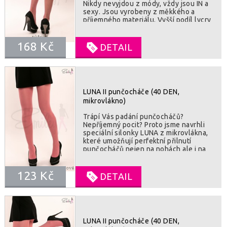
Nikdy nevyjdou z módy, vždy jsou IN a
sexy. Jsou vyrobeny z měkkého a
příjemného materiálu. Vyšší podíl lycry
dává punčochám lepší roztažnost a
odolnost proti poškození. Punčocháče
168 Kč
perfektně sedí. Všitý klínek v kalhotkové
DETAIL
části vám zajistí pohodlí a příjemné
nošení. V pase široká guma, drží jak
přibité. SLOZENI :82% polyamid, 18%
lycra
LUNA II punčocháče (40 DEN,
mikrovlákno)
Trápí Vás padání punčocháčů?
Nepříjemný pocit? Proto jsme navrhli
speciální silonky LUNA z mikrovlákna,
které umožňují perfektní přilnutí
punčocháčů nejen na nohách ale i na
chodidlech. Vysoká kvalita použitého
mikrovlákna umožní vaší kůži dýchat.
123 Kč
Všitý klínek v kalhotové části je záruka
DETAIL
pohodlného nošení po celý den. Velmi
odolné proti poškození. SLOŽENÍ : 85%
polyamid, 15% lycra
LUNA II punčocháče (40 DEN,