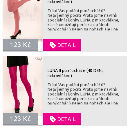
mikrovlákno)
Trápí Vás padání punčocháčů?
Nepříjemný pocit? Proto jsme navrhli
speciální silonky LUNA z mikrovlákna,
které umožňují perfektní přilnutí
punčocháčů nejen na nohách ale i na
chodidlech. Vysoká kvalita použitého
mikrovlákna umožní vaší kůži dýchat.
123 Kč
Všitý klínek v kalhotové části je záruka
DETAIL
pohodlného nošení po celý den. Velmi
odolné proti poškození. SLOŽENÍ : 85%
polyamid, 15% lycra
LUNA II punčocháče (40 DEN,
mikrovlákno)
Trápí Vás padání punčocháčů?
Nepříjemný pocit? Proto jsme navrhli
speciální silonky LUNA z mikrovlákna,
které umožňují perfektní přilnutí
punčocháčů nejen na nohách ale i na
chodidlech. Vysoká kvalita použitého
mikrovlákna umožní vaší kůži dýchat.
123 Kč
Všitý klínek v kalhotové části je záruka
DETAIL
pohodlného nošení po celý den. Velmi
odolné proti poškození. SLOŽENÍ : 85%