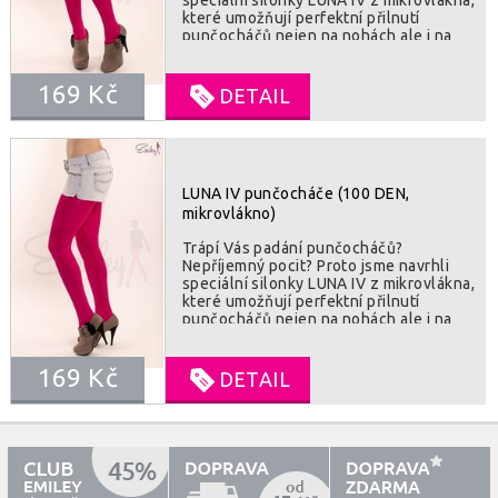
speciální silonky LUNA IV z mikrovlákna,
které umožňují perfektní přilnutí
punčocháčů nejen na nohách ale i na
chodidlech. Vysoká kvalita použitého
mikrovlákna umožní vaší kůži dýchat.
169 Kč
Všitý klínek v kalhotové části je záruka
DETAIL
pohodlného nošení po celý den které
zaručuje 100% neprůhlednost. Velmi
odolné proti poškození. Vhodné pro
zimní a přechodové období. SLOŽENÍ :
85% polyamid, 15% lycra
LUNA IV punčocháče (100 DEN,
mikrovlákno)
Trápí Vás padání punčocháčů?
Nepříjemný pocit? Proto jsme navrhli
speciální silonky LUNA IV z mikrovlákna,
které umožňují perfektní přilnutí
punčocháčů nejen na nohách ale i na
chodidlech. Vysoká kvalita použitého
mikrovlákna umožní vaší kůži dýchat.
169 Kč
Všitý klínek v kalhotové části je záruka
DETAIL
pohodlného nošení po celý den které
zaručuje 100% neprůhlednost. Velmi
odolné proti poškození. Vhodné pro
zimní a přechodové období. SLOŽENÍ :
85% polyamid, 15% lycra