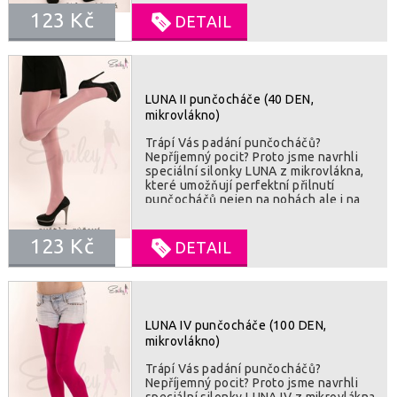
mikrovlákna umožní vaší kůži dýchat.
123 Kč
Všitý klínek v kalhotové části je záruka
DETAIL
pohodlného nošení po celý den. Velmi
odolné proti poškození. SLOŽENÍ : 85%
polyamid, 15% lycra
LUNA II punčocháče (40 DEN,
mikrovlákno)
Trápí Vás padání punčocháčů?
Nepříjemný pocit? Proto jsme navrhli
speciální silonky LUNA z mikrovlákna,
které umožňují perfektní přilnutí
punčocháčů nejen na nohách ale i na
chodidlech. Vysoká kvalita použitého
mikrovlákna umožní vaší kůži dýchat.
123 Kč
Všitý klínek v kalhotové části je záruka
DETAIL
pohodlného nošení po celý den. Velmi
odolné proti poškození. SLOŽENÍ : 85%
polyamid, 15% lycra
LUNA IV punčocháče (100 DEN,
mikrovlákno)
Trápí Vás padání punčocháčů?
Nepříjemný pocit? Proto jsme navrhli