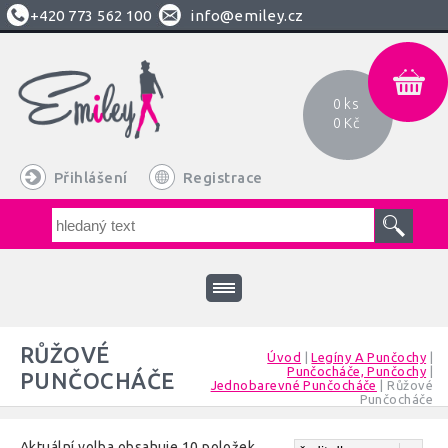
+420
773 562 100
info@emiley.cz
0 ks
0 Kč
Přihlášení
Registrace
RŮŽOVÉ
Úvod
|
Legíny A Punčochy
|
Punčocháče, Punčochy
|
PUNČOCHÁČE
Jednobarevné Punčocháče
|
Růžové
Punčocháče
Aktuální volba obsahuje 10 položek.