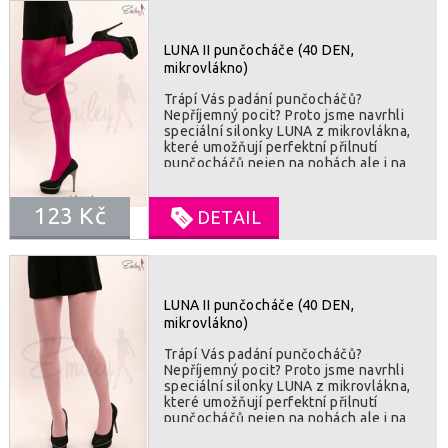
polyamid, 15% lycra
LUNA II punčocháče (40 DEN,
mikrovlákno)
Trápí Vás padání punčocháčů?
Nepříjemný pocit? Proto jsme navrhli
speciální silonky LUNA z mikrovlákna,
které umožňují perfektní přilnutí
punčocháčů nejen na nohách ale i na
chodidlech. Vysoká kvalita použitého
mikrovlákna umožní vaší kůži dýchat.
123 Kč
Všitý klínek v kalhotové části je záruka
DETAIL
pohodlného nošení po celý den. Velmi
odolné proti poškození. SLOŽENÍ : 85%
polyamid, 15% lycra
LUNA II punčocháče (40 DEN,
mikrovlákno)
Trápí Vás padání punčocháčů?
Nepříjemný pocit? Proto jsme navrhli
speciální silonky LUNA z mikrovlákna,
které umožňují perfektní přilnutí
punčocháčů nejen na nohách ale i na
chodidlech. Vysoká kvalita použitého