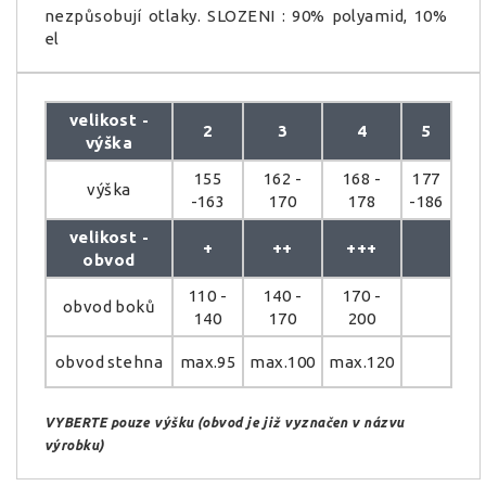
nezpůsobují otlaky. SLOZENI : 90% polyamid, 10%
el
velikost -
2
3
4
5
výška
155
162 -
168 -
177
výška
-163
170
178
-186
velikost -
+
++
+++
obvod
110 -
140 -
170 -
obvod boků
140
170
200
obvod stehna
max.95
max.100
max.120
VYBERTE pouze výšku (obvod je již vyznačen v názvu
výrobku)