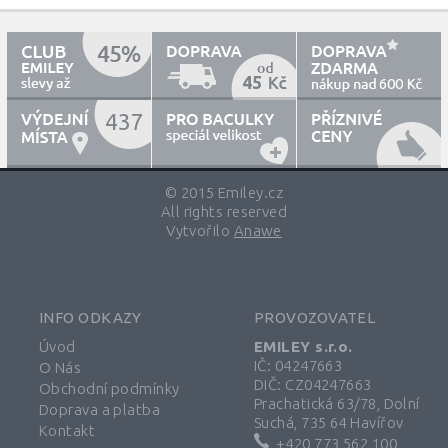
45
600
437
© 2015 Emiley.cz
All rights reserved
Vytvořilo
Anawe
INFO ODKAZY
PROVOZOVATEL
Úvod
EMILEY s.r.o.
IČ: 04247663
O Nás
DIČ: CZ04247663
Obchodní podmínky
Prachatická 63/78, Dolní
Doprava a platba
Suchá, 735 64 Havířov
Kontakt
+420 773 562 100