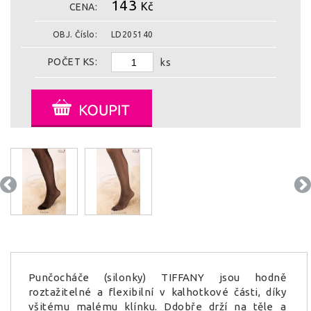
143
Kč
CENA:
OBJ. Číslo:
LD205140
POČET KS:
ks
Punčocháče (silonky) TIFFANY jsou hodně
roztažitelné a flexibilní v kalhotkové části, díky
všitému malému klínku. Ddobře drží na těle a