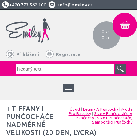
+420
773 562 100
info@emiley.cz
0 ks
0 Kč
Přihlášení
Registrace
+ TIFFANY I
Úvod
|
Legíny A Punčochy
|
Móda
Pro Baculky
|
Size+ Punčocháče A
PUNČOCHÁČE
Punčochy
|
Size+ Punčocháče,
Samodržící Punčochy
NADMĚRNÉ
VELIKOSTI (20 DEN, LYCRA)