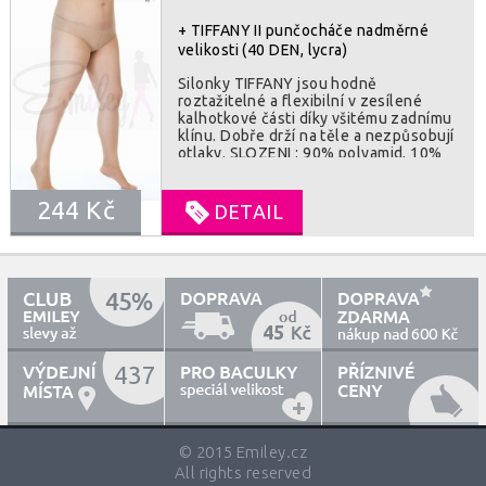
+ TIFFANY II punčocháče nadměrné
velikosti (40 DEN, lycra)
Silonky TIFFANY jsou hodně
roztažitelné a flexibilní v zesílené
kalhotkové části díky všitému zadnímu
klínu. Dobře drží na těle a nezpůsobují
otlaky. SLOZENI : 90% polyamid, 10%
elastan
244 Kč
DETAIL
45
600
437
© 2015 Emiley.cz
All rights reserved