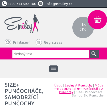
+420
773 562 100
info@emiley.cz
0 ks
0 Kč
Přihlášení
Registrace
SIZE+
Úvod
|
Legíny A Punčochy
|
Móda
Pro Baculky
|
Size+ Punčocháče A
PUNČOCHÁČE,
Punčochy
|
Size+ Punčocháče,
Samodržící Punčochy
SAMODRŽÍCÍ
PUNČOCHY