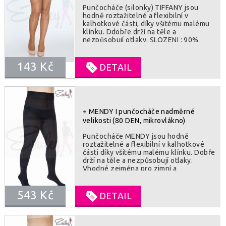
Punčocháče (silonky) TIFFANY jsou
hodně roztažitelné a flexibilní v
kalhotkové části, díky všitému malému
klínku. Ddobře drží na těle a
nezpůsobují otlaky. SLOZENI : 90%
polyamid, 10% el
143 Kč
DETAIL
+ MENDY I punčocháče nadměrné
velikosti (80 DEN, mikrovlákno)
Punčocháče MENDY jsou hodně
roztažitelné a flexibilní v kalhotkové
části díky všitému malému klínku. Dobře
drží na těle a nezpůsobují otlaky.
Vhodné zejména pro zimní a
přechodové období, chrání před
chladem. SLOZENI : 95% polyamid, 5%
543 Kč
elastan
DETAIL