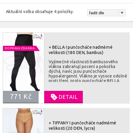
Aktuální volba obsahuje 4 položky.
+ BELLA I punčocháče nadměrné
DOPRAVA ZDARMA
velikosti (180 DEN, bambus)
Vyjímečné vlastnosti bambusového
vlákna zabraňují pocení a pokožka
dýchá, navíc jsou punčocháče
hypoalergenní. Vlákno je vysoce odolné
proti tření, proto punčocháče BELLA
dlouho vydrží jako nové. Bambusové
vlákno je luxusní na dotyk, proto je
771 Kč
nošení punčocháčů velmi příjemné.
DETAIL
SLOZENI : 22% polyamid, 3% elastan,
75% bambus
+ TIFFANY I punčocháče nadměrné
velikosti (20 DEN, lycra)