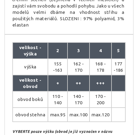
zajistí vám svobodu a pohodlí pohybu. Jako u všech
modelů velmi dbáme na vhodnost střihu a
použitých materiálů. SLOZENI : 97% polyamid, 3%
elastan
velikost -
2
3
4
5
výška
155
162 -
168 -
177
výška
-163
170
178
-186
velikost -
+
++
+++
obvod
110 -
140 -
170 -
obvod boků
140
170
200
obvod stehna
max.95
max.100
max.120
VYBERTE pouze výšku (obvod je již vyznačen v názvu