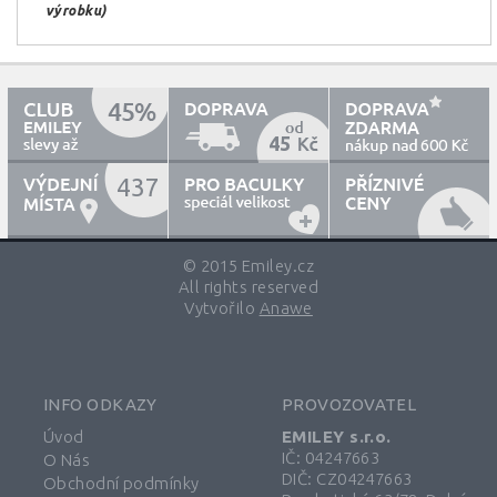
výrobku)
45
600
437
© 2015 Emiley.cz
All rights reserved
Vytvořilo
Anawe
INFO ODKAZY
PROVOZOVATEL
Úvod
EMILEY s.r.o.
IČ: 04247663
O Nás
DIČ: CZ04247663
Obchodní podmínky