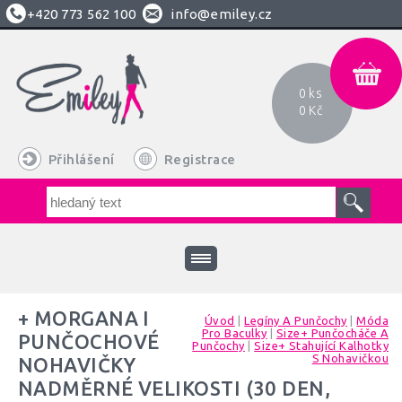
+420
773 562 100
info@emiley.cz
0 ks
0 Kč
Přihlášení
Registrace
+ MORGANA I
Úvod
|
Legíny A Punčochy
|
Móda
Pro Baculky
|
Size+ Punčocháče A
PUNČOCHOVÉ
Punčochy
|
Size+ Stahující Kalhotky
S Nohavičkou
NOHAVIČKY
NADMĚRNÉ VELIKOSTI (30 DEN,