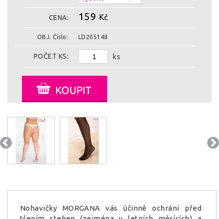
159
Kč
CENA:
OBJ. Číslo:
LD205148
POČET KS:
ks
Nohavičky MORGANA vás účinně ochrání před
třením stehen (zejména v letních měsících) a