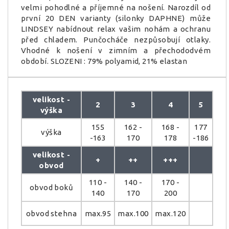
velmi pohodlné a příjemné na nošení. Narozdíl od
první 20 DEN varianty (silonky DAPHNE) může
LINDSEY nabídnout relax vašim nohám a ochranu
před chladem. Punčocháče nezpůsobují otlaky.
Vhodné k nošení v zimním a přechododvém
období. SLOZENI : 79% polyamid, 21% elastan
velikost -
2
3
4
5
výška
155
162 -
168 -
177
výška
-163
170
178
-186
velikost -
+
++
+++
obvod
110 -
140 -
170 -
obvod boků
140
170
200
obvod stehna
max.95
max.100
max.120