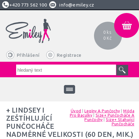
+420
773 562 100
info@emiley.cz
0 ks
0 Kč
Přihlášení
Registrace
+ LINDSEY I
Úvod
|
Legíny A Punčochy
|
Móda
Pro Baculky
|
Size+ Punčocháče A
ZEŠTÍHLUJÍCÍ
Punčochy
|
Size+ Stahující
Punčocháče
PUNČOCHÁČE
NADMĚRNÉ VELIKOSTI (60 DEN, MIK.)