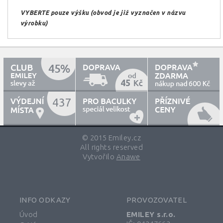
VYBERTE pouze výšku (obvod je již vyznačen v názvu
výrobku)
45
600
437
© 2015 Emiley.cz
All rights reserved
Vytvořilo
Anawe
INFO ODKAZY
PROVOZOVATEL
Úvod
EMILEY s.r.o.